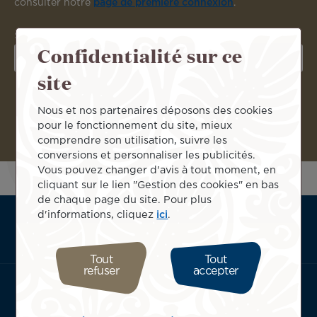
consulter notre
page de première connexion
.
Saisissez votre numéro Club Tiare
Confidentialité sur ce
site
Nous et nos partenaires déposons des cookies
pour le fonctionnement du site, mieux
comprendre son utilisation, suivre les
conversions et personnaliser les publicités.
Vous pouvez changer d'avis à tout moment, en
cliquant sur le lien "Gestion des cookies" en bas
de chaque page du site. Pour plus
d'informations, cliquez
ici
.
ATN:
A propos
Footer
Services utiles
menu
Termes & conditions
Tout
Tout
block
refuser
accepter
Télécharger l'application Air Tahiti Nui :