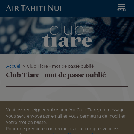
MENU
Aller
Image
au
contenu
principal
Fil
Accueil
Club Tiare - mot de passe oublié
Club Tiare - mot de passe oublié
d'Ariane
Veuillez renseigner votre numéro Club Tiare, un message
vous sera envoyé par email et vous permettra de modifier
votre mot de passe.
Pour une première connexion à votre compte, veuillez