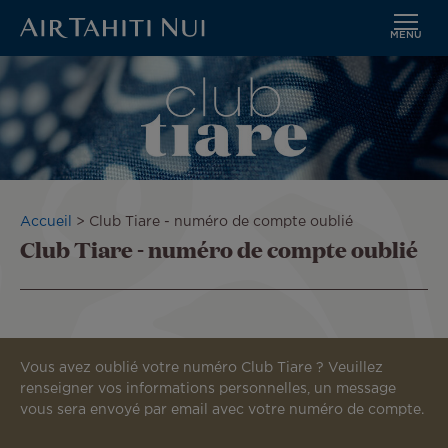
MENU
Aller
Image
au
contenu
principal
Fil
Accueil
Club Tiare - numéro de compte oublié
Club Tiare - numéro de compte oublié
d'Ariane
Vous avez oublié votre numéro Club Tiare ? Veuillez
renseigner vos informations personnelles, un message
vous sera envoyé par email avec votre numéro de compte.