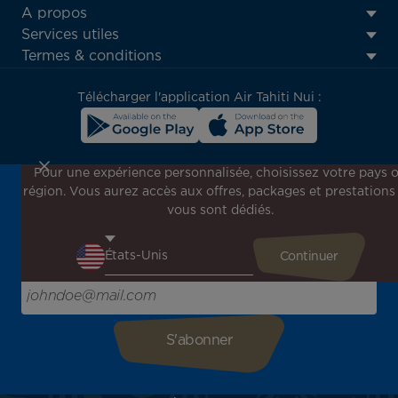
ATN:
A propos
Footer
Services utiles
menu
Termes & conditions
block
Télécharger l'application Air Tahiti Nui :
Pour une expérience personnalisée, choisissez votre pays 
région. Vous aurez accès aux offres, packages et prestations
Inscrivez-vous à notre newsletter !
vous sont dédiés.
Recevez en avant-première toutes nos offres spéciales et
promotions, découvrez nos destinations et trouvez
l'inspiration pour votre prochain voyage !
Saisissez votre adresse e-mail ici