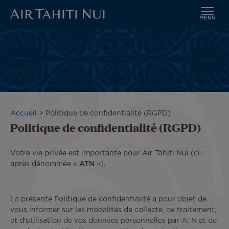
MENU
Aller
au
contenu
principal
Fil
Accueil
Politique de confidentialité (RGPD)
Politique de confidentialité (RGPD)
d'Ariane
Votre vie privée est importante pour Air Tahiti Nui (ci-
après dénommée «
ATN
»).
La présente Politique de confidentialité a pour objet de
vous informer sur les modalités de collecte, de traitement,
et d'utilisation de vos données personnelles par ATN et de