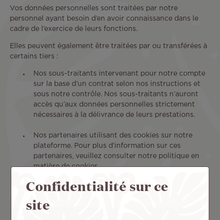
Vos données personnelles sont traitées par notre
personnel ayant besoin d’en avoir connaissance dans le
cadre de l’exercice de leurs fonctions.
Elles peuvent également être traitées par ou transférées à
certains tiers :
Nos sous-traitants intervenant pour notre compte
sur la base d’un contrat selon nos instructions et
sous notre contrôle. Nos sous-traitants n’auront
accès qu’aux données personnelles strictement
nécessaires à la délivrance de leurs prestations.
Nos partenaires utilisant des cookies sur notre
plateforme. Pour plus d’information sur ces
partenaires, veuillez consulter notre politique en
matière de cookies.
Confidentialité sur ce
Toute société tierce dans le cadre d’une
restructuration qui rachèterait en tout ou partie
site
notre société ou fusionnerait avec notre société.