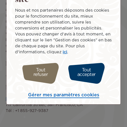
nationale de l’informatique et des libertés, conformément
aux obligations issues de la loi n° 78-17 du 6 janvier 1978
Nous et nos partenaires déposons des cookies
relative à l’informatique, aux fichiers et aux libertés
pour le fonctionnement du site, mieux
modifiée par la loi n°2018-493 du 20 juin 2018, et au
comprendre son utilisation, suivre les
Règlement (UE) 2016/679 du Parlement européen et du
conversions et personnaliser les publicités.
Conseil du 27 avril 2016, relatif à la protection des
Vous pouvez changer d'avis à tout moment, en
personnes physiques à l'égard du traitement des données
cliquant sur le lien "Gestion des cookies" en bas
à caractère personnel et à la libre circulation de ces
de chaque page du site. Pour plus
données.
d'informations, cliquez
ici
.
Responsable de publication
Tout
Tout
refuser
accepter
Jessie Salmon
Hébergeur du site
Gérer mes paramètres cookies
PANTHEON
717 California Street, San Francisco, CA
Tél : +1 855-927-9387