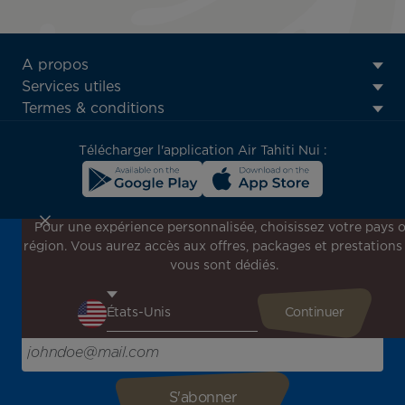
ATN:
A propos
Footer
Services utiles
menu
Termes & conditions
block
Télécharger l'application Air Tahiti Nui :
Pour une expérience personnalisée, choisissez votre pays 
région. Vous aurez accès aux offres, packages et prestations
Inscrivez-vous à notre newsletter !
vous sont dédiés.
Recevez en avant-première toutes nos offres spéciales et
promotions, découvrez nos destinations et trouvez
l'inspiration pour votre prochain voyage !
Saisissez votre adresse e-mail ici