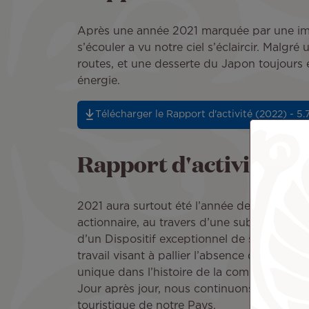
Après une année 2021 marquée par une impo
s’écouler a vu notre ciel s’éclaircir. Malgr
routes, et une desserte du Japon toujours e
énergie.
Télécharger le Rapport d'activité (2022) - 5
Rapport d'activité (20
2021 aura surtout été l’année de notre sau
actionnaire, au travers d’une subvention d
d’un Dispositif exceptionnel de sauvegard
travail visant à pallier l’absence de chômage
unique dans l’histoire de la compagnie, no
Jour après jour, nous continuons donc de d
touristique de notre Pays.