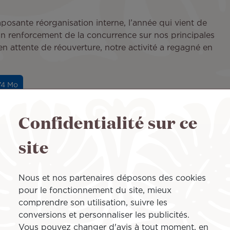
sante réorganisation interne, l’année qui vient de
é un renforcement de la concurrence sur nos principales
n attente de réouverture, notre activité a regagné en
.74 Mo
21)
Confidentialité sur ce
site
vetage grâce au soutien du Pays, notre principal
’équilibre et la mise en place par notre gouvernement
e de l’emploi (DiESE) sur de la réduction de temps de
Nous et nos partenaires déposons des cookies
 partiel en Polynésie. Ce geste fort de la collectivité,
pour le fonctionnement du site, mieux
us engage dans nos actions et décisions quotidiennes.
comprendre son utilisation, suivre les
émontrer l’importance de nôtre rôle pour l’avenir
conversions et personnaliser les publicités.
Vous pouvez changer d'avis à tout moment, en