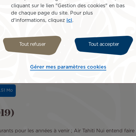
cliquant sur le lien "Gestion des cookies" en bas
de chaque page du site. Pour plus
0.92 Mo
d'informations, cliquez
ici
.
020)
Tout refuser
Tout accepter
 21 ans de croissance ininterrompue du trafic aérien
nnées consécutives de résultats positifs qui ont été
Gérer mes paramètres cookies
ntexte à harmoniser son activité au niveau de la
oche commerciale à cette nouvelle réalité.
2.51 Mo
019)
nts pour les années à venir ; Air Tahiti Nui entend faire