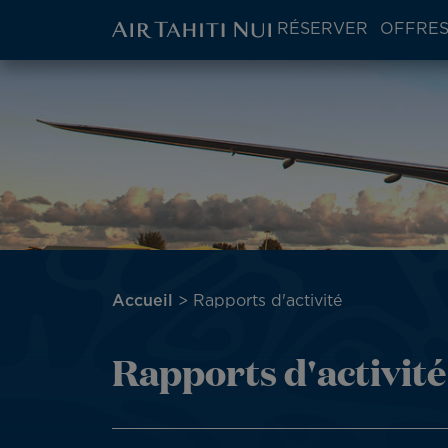
ATN:
RÉSERVER
OFFRES
Main
menu
Aller
Image
block
au
contenu
principal
Fil
Accueil
Rapports d'activité
d'Ariane
Rapports d'activité