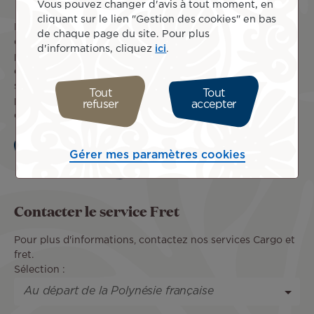
Vous pouvez changer d'avis à tout moment, en
cliquant sur le lien "Gestion des cookies" en bas
Faites voyager vos chiens et chats vers et depuis les
de chaque page du site. Pour plus
destinations desservies par Air Tahiti Nui. Notre équipe
d'informations, cliquez
ici
.
prend soin des animaux de compagnie qui ne peuvent pas
être transportés en cabine, afin de les faire voyager en
soute en toute sécurité. N’hésitez pas à nous contacter
Tout
Tout
pour connaître les modalités de transport de vos chiens,
refuser
accepter
chats et autres animaux.
En savoir plus
Gérer mes paramètres cookies
Contacter le service Fret
Pour plus d'informations, contactez nos services Cargo et
fret.
Sélection :