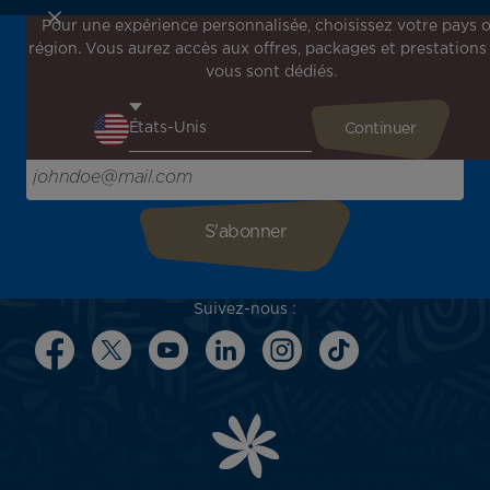
Pour une expérience personnalisée, choisissez votre pays 
région. Vous aurez accès aux offres, packages et prestations
Inscrivez-vous à notre newsletter !
vous sont dédiés.
Recevez en avant-première toutes nos offres spéciales et
promotions, découvrez nos destinations et trouvez
l'inspiration pour votre prochain voyage !
Saisissez votre adresse e-mail ici
Suivez-nous :