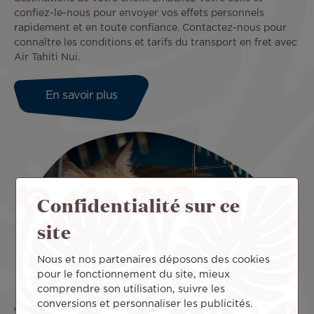
confiez-le-nous pour envoyer vos effets personnels
rapidement et en toute confiance. Contactez-nous pour
connaître les conditions et tarifs du transport en fret avec
Air Tahiti Nui.
En savoir plus
Confidentialité sur ce
site
Nous et nos partenaires déposons des cookies
pour le fonctionnement du site, mieux
comprendre son utilisation, suivre les
conversions et personnaliser les publicités.
Transport d’animaux en soute