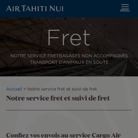
MENU
Aller
au
contenu
principal
NOTRE SERVICE FRET
BAGAGES NON ACCOMPAGNÉS
TRANSPORT D’ANIMAUX EN SOUTE
Fil
Accueil
Notre service fret et suivi de fret
Notre service fret et suivi de fret
d'Ariane
Confiez vos envois au service Cargo Air