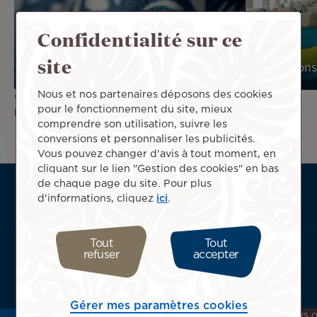
Confidentialité sur ce
site
Conditions générales de Transport
Conditions
Nous et nos partenaires déposons des cookies
Cliquez ici pour consulter la
déclaration des droits des
pour le fonctionnement du site, mieux
passagers à mobilité réduite
.
comprendre son utilisation, suivre les
conversions et personnaliser les publicités.
Vous pouvez changer d'avis à tout moment, en
cliquant sur le lien "Gestion des cookies" en bas
de chaque page du site. Pour plus
ATN:
A propos
d'informations, cliquez
ici
.
Footer
Services utiles
menu
Termes & conditions
block
Tout
Tout
refuser
accepter
Télécharger l'application Air Tahiti Nui :
Gérer mes paramètres cookies
Pour une expérience personnalisée, choisissez votre pays 