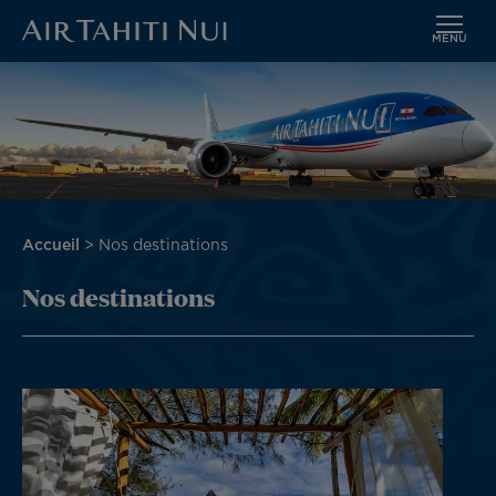
MENU
Aller
Image
au
contenu
principal
Fil
Accueil
Nos destinations
d'Ariane
Nos destinations