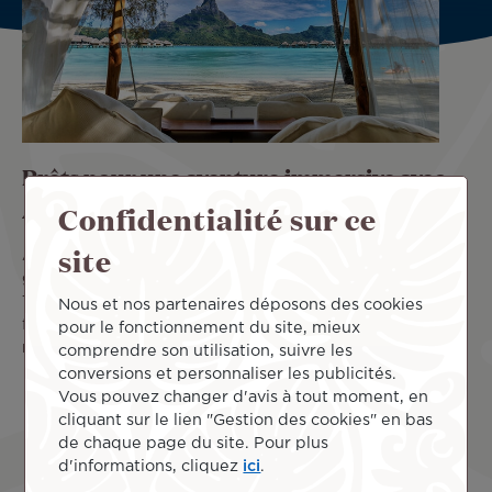
Prêts pour une aventure immersive avec
Air Tahiti Nui ?
Confidentialité sur ce
site
Avec ses vols long-courriers, Air Tahiti Nui relie les plus
grandes villes de l’hémisphère Nord – Paris, Los Angeles,
Tokyo – aux lieux les plus prisés d’Océanie : Polynésie
Nous et nos partenaires déposons des cookies
française, Australie, Nouvelle-Zélande. Découvrez toutes
pour le fonctionnement du site, mieux
nos destinations, nos tarifs ainsi que toutes nos offres !
comprendre son utilisation, suivre les
conversions et personnaliser les publicités.
Vous pouvez changer d'avis à tout moment, en
cliquant sur le lien "Gestion des cookies" en bas
de chaque page du site. Pour plus
Voir plus
d'informations, cliquez
ici
.