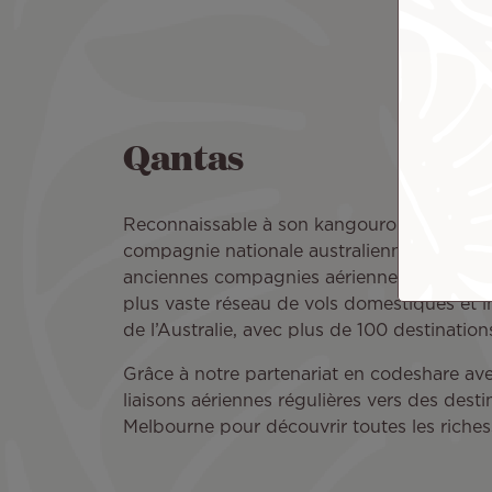
Qantas
Reconnaissable à son kangourou emblémati
compagnie nationale australienne. Pionnière
anciennes compagnies aériennes au monde
plus vaste réseau de vols domestiques et i
de l’Australie, avec plus de 100 destinatio
Grâce à notre partenariat en codeshare ave
liaisons aériennes régulières vers des des
Melbourne pour découvrir toutes les richess