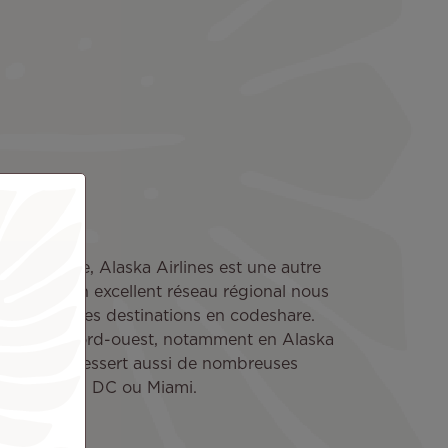
s
son service, Alaska Airlines est une autre
-Unis. Son excellent réseau régional nous
 nombreuses destinations en codeshare.
ur la côte nord-ouest, notamment en Alaska
aérienne dessert aussi de nombreuses
Washington DC ou Miami.