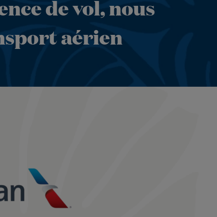
ence de vol, nous
nsport aérien