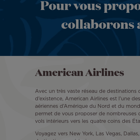
Pour vous propos
collaborons 
American Airlines
Avec un très vaste réseau de destinations 
d’existence, American Airlines est l’une 
aériennes d’Amérique du Nord et du monde
permet de vous proposer de nombreuses 
vols intérieurs vers les quatre coins des É
Voyagez vers New York, Las Vegas, Dallas, 