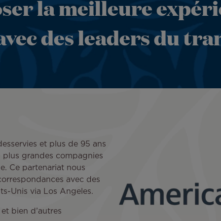
er la meilleure expéri
avec des leaders du tra
desservies et plus de 95 ans
des plus grandes compagnies
. Ce partenariat nous
correspondances avec des
tats-Unis via Los Angeles.
et bien d’autres