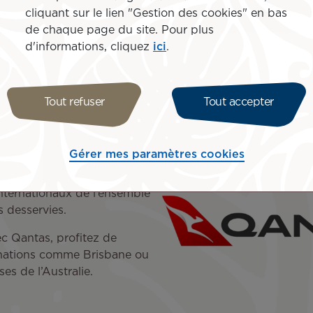
cliquant sur le lien "Gestion des cookies" en bas
En savoir plus
de chaque page du site. Pour plus
d'informations, cliquez
ici
.
Tout refuser
Tout accepter
que, Qantas est la
Gérer mes paramètres cookies
, elle est l’une des plus
 et dispose aujourd’hui du
nternationaux de l’ensemble
ns desservies.
c Qantas, profitez de
tinations comme Brisbane ou
es de l’Australie.