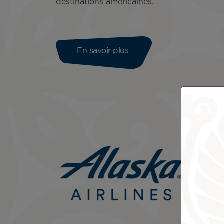
destinations américaines.
En savoir plus