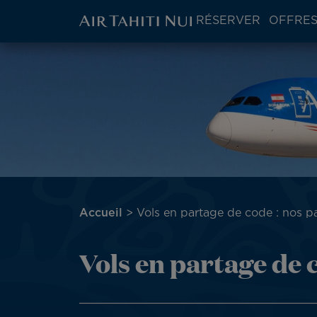
ATN:
RÉSERVER
OFFRES
Main
menu
Aller
block
au
contenu
principal
Fil
Accueil
Vols en partage de code : nos pa
d'Ariane
Vols en partage de 