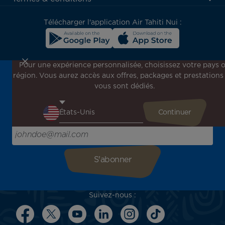
block
Télécharger l'application Air Tahiti Nui :
Pour une expérience personnalisée, choisissez votre pays 
région. Vous aurez accès aux offres, packages et prestations
Inscrivez-vous à notre newsletter !
vous sont dédiés.
Recevez en avant-première toutes nos offres spéciales et
promotions, découvrez nos destinations et trouvez
l'inspiration pour votre prochain voyage !
Saisissez votre adresse e-mail ici
Suivez-nous :