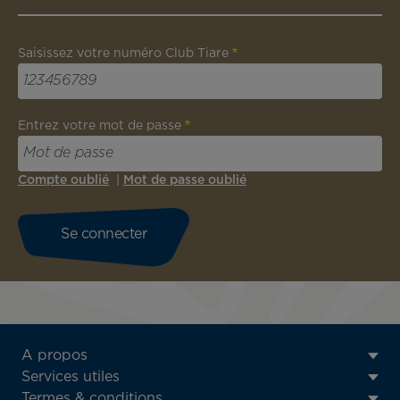
Saisissez votre numéro Club Tiare
Entrez votre mot de passe
Compte oublié
|
Mot de passe oublié
ATN:
A propos
Footer
Services utiles
menu
Termes & conditions