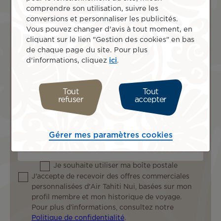
doit contenir au moins 3 types de caractères différents parmi
+
comprendre son utilisation, suivre les
les suivants : minuscules, majuscules, chiffres ou ponctuation.
4
conversions et personnaliser les publicités.
Pays
1
Vous pouvez changer d'avis à tout moment, en
cliquant sur le lien "Gestion des cookies" en bas
de chaque page du site. Pour plus
Adresse
d'informations, cliquez
ici
.
Adresse
Tout
Tout
ligne
refuser
accepter
Code postal
2
Gérer mes paramètres cookies
Ville
Je souhaite utiliser ma boîte postale
J'accepte de recevoir des offres commerciales
personnalisées d'Air Tahiti Nui, basées sur mon
profil membre et mon historique de voyage.
Pour plus d’informations, consultez notre
Politique de confidentialité
.