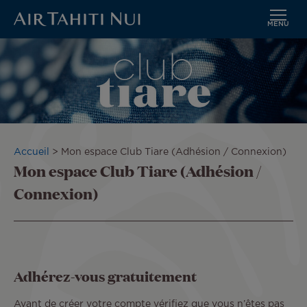
MENU
Aller
Image
au
contenu
principal
Fil
Accueil
Mon espace Club Tiare (Adhésion / Connexion)
Mon espace Club Tiare (Adhésion /
d'Ariane
Connexion)
Adhérez-vous gratuitement
Avant de créer votre compte vérifiez que vous n’êtes pas