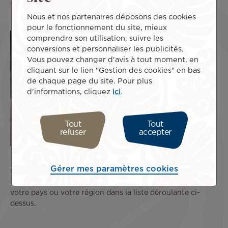
Sélection :
Nous et nos partenaires déposons des cookies
pour le fonctionnement du site, mieux
comprendre son utilisation, suivre les
conversions et personnaliser les publicités.
Vous pouvez changer d'avis à tout moment, en
cliquant sur le lien "Gestion des cookies" en bas
de chaque page du site. Pour plus
d'informations, cliquez
ici
.
Tout
Tout
refuser
accepter
Gérer mes paramètres cookies
Pour afficher les coordonnées et les horaires d'ouverture
de votre point de contact Air Tahiti Nui, sélectionnez
votre pays ou votre région dans la liste déroulante ci-
dessus.