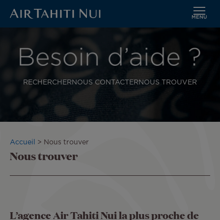
MENU
Aller
au
contenu
principal
RECHERCHER
NOUS CONTACTER
NOUS TROUVER
Fil
Accueil
Nous trouver
Nous trouver
d'Ariane
L’agence Air Tahiti Nui la plus proche de