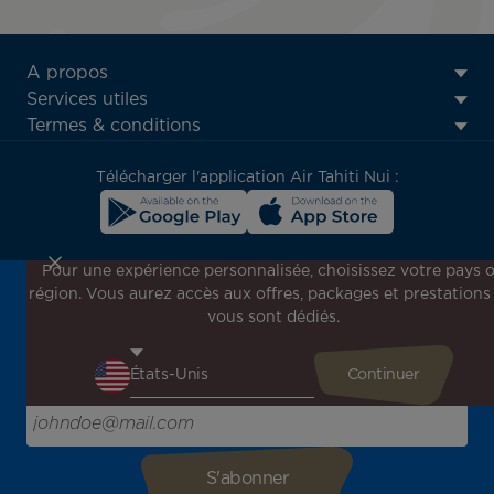
ATN:
A propos
Footer
Services utiles
menu
Termes & conditions
block
Télécharger l'application Air Tahiti Nui :
Pour une expérience personnalisée, choisissez votre pays 
région. Vous aurez accès aux offres, packages et prestations
Inscrivez-vous à notre newsletter !
vous sont dédiés.
Recevez en avant-première toutes nos offres spéciales et
promotions, découvrez nos destinations et trouvez
l'inspiration pour votre prochain voyage !
Saisissez votre adresse e-mail ici