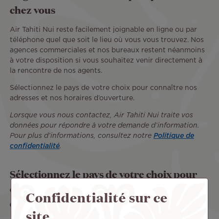
chez vous
Air Tahiti Nui reste facilement joignable en ligne ou par
téléphone quel que soit le lieu où vous vous trouvez. Nos
agences commerciales et nos bureaux restent néanmoins
à votre disposition si vous souhaitez venir directement à
la rencontre de nos agents.
Sélectionnez le pays de votre choix pour connaître nos
adresses et nos horaires d’ouverture.
Lorsque vous nous contactez, Air Tahiti Nui traite vos
données pour répondre à votre demande d’information.
Pour plus d’informations, consultez notre
Politique de
confidentialité
.
Sélectionnez le pays de votre choix pour
connaître nos adresses et nos horaires
Confidentialité sur ce
d’ouverture.
site