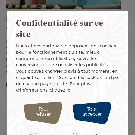
Équipements de sport et autres bagages
Confidentialité sur ce
spéciaux
site
Air Tahiti Nui vous permet d'enregistrer gratuitement en
Nous et nos partenaires déposons des cookies
soute, en plus de votre franchise, certains équipements de
pour le fonctionnement du site, mieux
sport. Aussi, les articles volumineux et les instruments de
comprendre son utilisation, suivre les
musique peuvent vous accompagner lors de vos voyages,
conversions et personnaliser les publicités.
à condition de respecter certaines règles de transport.
Vous pouvez changer d'avis à tout moment, en
Cliquez sur "en savoir plus".
cliquant sur le lien "Gestion des cookies" en bas
de chaque page du site. Pour plus
En savoir plus
d'informations, cliquez
ici
.
Tout
Tout
refuser
accepter