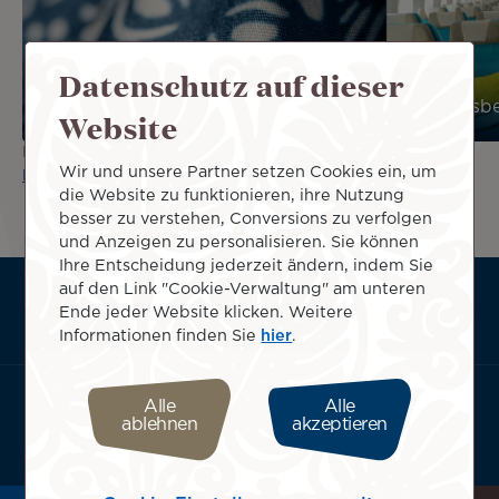
Datenschutz auf dieser
Allgemeine Beförderungsbedingungen
Verkaufsb
Website
Klicken Sie hier zum Lesen der
Airline Passengers with
Wir und unsere Partner setzen Cookies ein, um
Disabilities Bill of Rights.
die Website zu funktionieren, ihre Nutzung
besser zu verstehen, Conversions zu verfolgen
und Anzeigen zu personalisieren. Sie können
Ihre Entscheidung jederzeit ändern, indem Sie
auf den Link "Cookie-Verwaltung" am unteren
ATN:
Über uns
Ende jeder Website klicken. Weitere
Footer
Useful services
Informationen finden Sie
hier
.
menu
Geschäftsbedingungen
block
App Air Tahiti Nui herunterladen
Alle
Alle
ablehnen
akzeptieren
Wählen Sie Ihren Standort