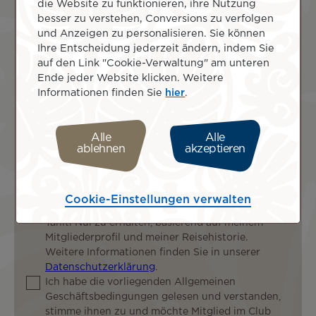
die Website zu funktionieren, ihre Nutzung
besser zu verstehen, Conversions zu verfolgen
und Anzeigen zu personalisieren. Sie können
Straße
Ihre Entscheidung jederzeit ändern, indem Sie
auf den Link "Cookie-Verwaltung" am unteren
Ende jeder Website klicken. Weitere
Straße
Informationen finden Sie
hier
.
(2.
Postleitzahl
Zeile)
Alle
Alle
ablehnen
akzeptieren
Stadt
Ich möchte mein Postfach verwenden
Cookie-Einstellungen verwalten
Ich stimme zu, personalisierte Angebote von Air
Tahiti Nui zu erhalten, basierend auf meinem
Mitgliederprofil und meiner Reisehistorie.
Weitere Informationen finden Sie in unserer
Datenschutzerklärung
.
Ich habe die vorliegenden Allgemeinen
Geschäftsbedingungen gelesen und verstanden,
stimme ihnen zu und möchte Mitglied im Club