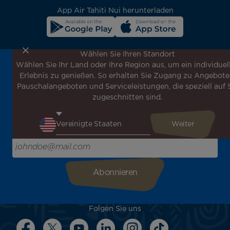
App Air Tahiti Nui herunterladen
Wählen Sie Ihren Standort
Wählen Sie Ihr Land oder Ihre Region aus, um ein individuel
Melden Sie sich für unseren Newsletter an, um die
Erlebnis zu genießen. So erhalten Sie Zugang zu Angebote
neuesten Nachrichten zu erhalten!
Pauschalangeboten und Serviceleistungen, die speziell auf 
Erhalten Sie unsere verschiedenen Sonderangebote und
zugeschnitten sind.
Aktionen vor allen anderen, entdecken Sie unsere
Reiseziele und lassen Sie sich für Ihre nächste Reise
inspirieren!
Bitte geben Sie hier Ihre E-Mail-Adresse ein
Folgen Sie uns