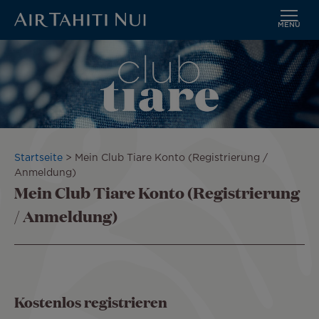
MENÜ
Zum
Bild
Hauptinhalt
wechseln
Pfadnavigation
Startseite
Mein Club Tiare Konto (Registrierung /
Anmeldung)
Mein Club Tiare Konto (Registrierung
/ Anmeldung)
Kostenlos registrieren