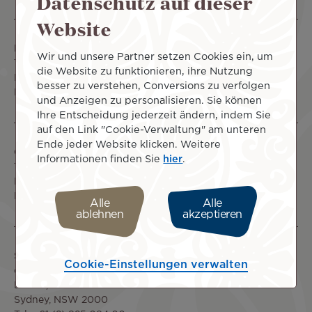
Datenschutz auf dieser
Website
Kontakt zum Reisebüro:
Wir und unsere Partner setzen Cookies ein, um
Tel: +61 (2) 906 189 13
die Website zu funktionieren, ihre Nutzung
Email: tnagents.au@airtahitinui.com
besser zu verstehen, Conversions zu verfolgen
Mon-Fri: 9:00am to 5:00pm
und Anzeigen zu personalisieren. Sie können
Ihre Entscheidung jederzeit ändern, indem Sie
auf den Link "Cookie-Verwaltung" am unteren
Ende jeder Website klicken. Weitere
Group Booking Kontakt:
Informationen finden Sie
hier
.
Tel: +61 (2) 906 189 13
Email: tngroups.au@airtahitinui.com
Mon-Fri: 9:00am to 5:00pm
Alle
Alle
ablehnen
akzeptieren
Sales Kontakt:
Cookie-Einstellungen verwalten
c/- Aviation Online
Level 1, 123 Clarence Street
Sydney, NSW 2000