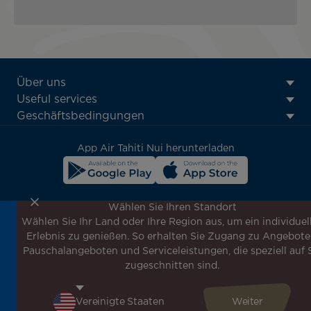
ATN:
Über uns
Footer
Useful services
menu
Geschäftsbedingungen
block
App Air Tahiti Nui herunterladen
Wählen Sie Ihren Standort
Wählen Sie Ihr Land oder Ihre Region aus, um ein individuel
Melden Sie sich für unseren Newsletter an, um die
Erlebnis zu genießen. So erhalten Sie Zugang zu Angebote
neuesten Nachrichten zu erhalten!
Pauschalangeboten und Serviceleistungen, die speziell auf 
Erhalten Sie unsere verschiedenen Sonderangebote und
zugeschnitten sind.
Aktionen vor allen anderen, entdecken Sie unsere
Reiseziele und lassen Sie sich für Ihre nächste Reise
inspirieren!