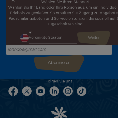
Wählen Sie Ihren Standort
Wählen Sie Ihr Land oder Ihre Region aus, um ein individuel
Melden Sie sich für unseren Newsletter an, um die
Erlebnis zu genießen. So erhalten Sie Zugang zu Angebote
neuesten Nachrichten zu erhalten!
Pauschalangeboten und Serviceleistungen, die speziell auf 
Erhalten Sie unsere verschiedenen Sonderangebote und
zugeschnitten sind.
Aktionen vor allen anderen, entdecken Sie unsere
Reiseziele und lassen Sie sich für Ihre nächste Reise
inspirieren!
Bitte geben Sie hier Ihre E-Mail-Adresse ein
Folgen Sie uns