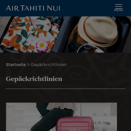
MENÜ
Zum
Bild
Hauptinhalt
wechseln
Pfadnavigation
Startseite
Gepäckrichtlinien
Gepäckrichtlinien