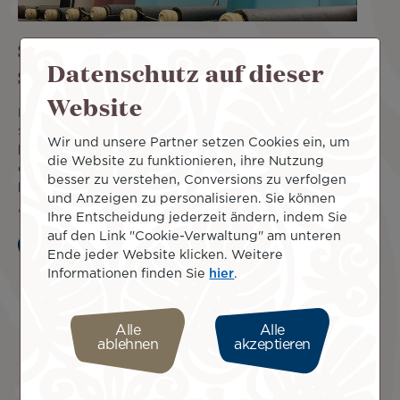
Sportausrüstung und anderes
Datenschutz auf dieser
Sondergepäck
Website
Bei Air Tahiti Nui können Sie bestimmte
Sportausrüstungen zusätzlich zu Ihrem Freigepäck
Wir und unsere Partner setzen Cookies ein, um
kostenlos aufgeben. Außerdem können Sie übergroße
die Website zu funktionieren, ihre Nutzung
Gegenstände und Musikinstrumente mitführen, sofern Sie
besser zu verstehen, Conversions zu verfolgen
bestimmte Beförderungsregeln einhalten. Klicken Sie auf
und Anzeigen zu personalisieren. Sie können
„Mehr erfahren“.
Ihre Entscheidung jederzeit ändern, indem Sie
auf den Link "Cookie-Verwaltung" am unteren
Ende jeder Website klicken. Weitere
Mehr erfahren
Informationen finden Sie
hier
.
Alle
Alle
ablehnen
akzeptieren