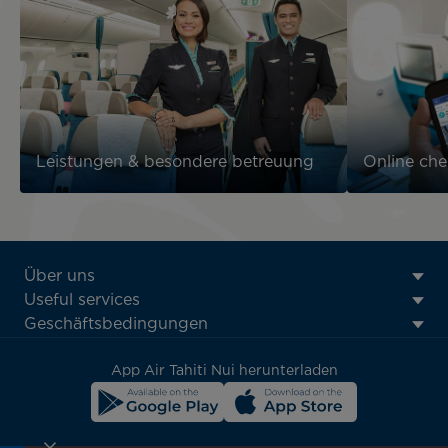
Leistungen & besondere betreuung
Online che
ATN:
Über uns
Footer
Useful services
menu
Geschäftsbedingungen
block
App Air Tahiti Nui herunterladen