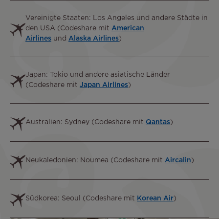
Text
Vereinigte Staaten: Los Angeles und andere Städte in
den USA (Codeshare mit
American
Airlines
und
Alaska Airlines
)
Text
Japan: Tokio und andere asiatische Länder
(Codeshare mit
Japan Airlines
)
Text
Australien: Sydney (Codeshare mit
Qantas
)
Text
Neukaledonien: Noumea (Codeshare mit
Aircalin
)
Text
Südkorea: Seoul (Codeshare mit
Korean Air
)