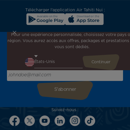
block
Télécharger l'application Air Tahiti Nui :
Pour une expérience personnalisée, choisissez votre pays 
région. Vous aurez accès aux offres, packages et prestations
Inscrivez-vous à notre newsletter !
vous sont dédiés.
Recevez en avant-première toutes nos offres spéciales et
promotions, découvrez nos destinations et trouvez
l'inspiration pour votre prochain voyage !
Saisissez votre adresse e-mail ici
Suivez-nous :