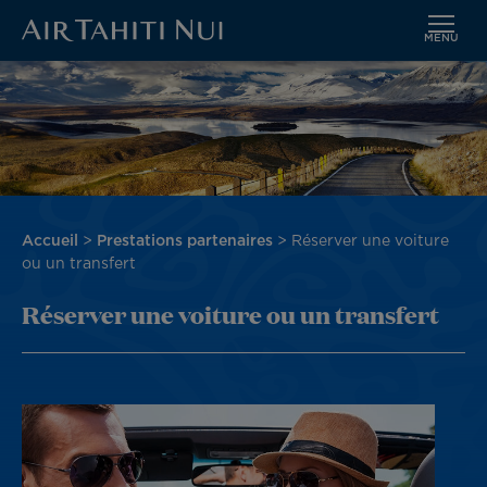
MENU
Aller
Image
au
contenu
principal
Fil
Accueil
Prestations partenaires
Réserver une voiture
d'Ariane
ou un transfert
Réserver une voiture ou un transfert