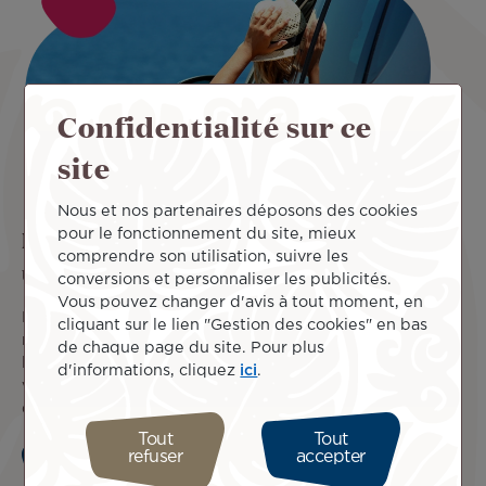
Confidentialité sur ce
site
Nous et nos partenaires déposons des cookies
Réserver une voiture de location ou un
pour le fonctionnement du site, mieux
comprendre son utilisation, suivre les
transfert
conversions et personnaliser les publicités.
Vous pouvez changer d'avis à tout moment, en
Booking.com, partenaire d’Air Tahiti Nui, propose des prix
cliquant sur le lien "Gestion des cookies" en bas
négociés auprès de plus de 800 loueurs de véhicules dans
de chaque page du site. Pour plus
le monde. Recherchez, comparez les prix et louez votre
d'informations, cliquez
ici
.
voiture ou un transfert au meilleur tarif en ligne pour faire
de vraies économies sur votre séjour.
Tout
Tout
refuser
accepter
Réserver maintenant