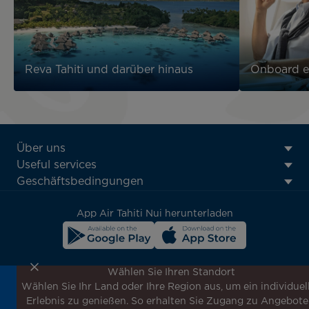
Reva Tahiti und darüber hinaus
Onboard e
ATN:
Über uns
Footer
Useful services
menu
Geschäftsbedingungen
block
App Air Tahiti Nui herunterladen
Wählen Sie Ihren Standort
Wählen Sie Ihr Land oder Ihre Region aus, um ein individuel
Melden Sie sich für unseren Newsletter an, um die
Erlebnis zu genießen. So erhalten Sie Zugang zu Angebote
neuesten Nachrichten zu erhalten!