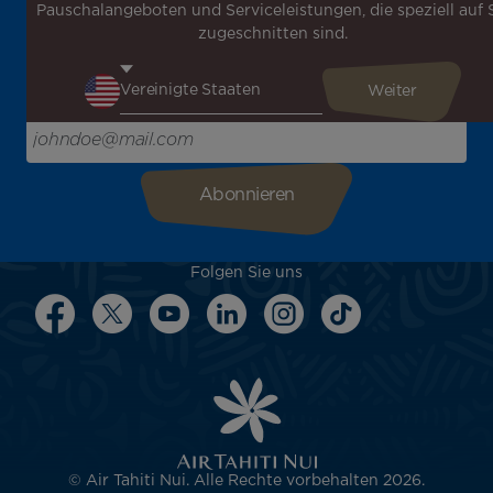
Pauschalangeboten und Serviceleistungen, die speziell auf 
Erhalten Sie unsere verschiedenen Sonderangebote und
zugeschnitten sind.
Aktionen vor allen anderen, entdecken Sie unsere
Reiseziele und lassen Sie sich für Ihre nächste Reise
inspirieren!
Bitte geben Sie hier Ihre E-Mail-Adresse ein
Folgen Sie uns
© Air Tahiti Nui. Alle Rechte vorbehalten 2026.