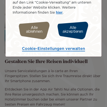
auf den Link "Cookie-Verwaltung" am unteren
Ende jeder Website klicken. Weitere
Informationen finden Sie
hier
.
Alle
Alle
ablehnen
akzeptieren
Cookie-Einstellungen verwalten
Gestalten Sie Ihre Reisen individuell
Unsere Serviceleistungen à la carte an Ihren
Fingerspitzen. Stellen Sie sich Ihre Traumreise direkt über
Ihr Smartphone zusammen.
Entdecken Sie in der App Air Tahiti Nui alle Optionen, die
Ihre Reise unvergesslich machen. Sie können auch Ihr
Hotelzimmer buchen oder bei einem unserer Partner zu
besten Preisen ein Fahrzeug mieten!