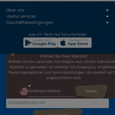
ATN:
Über uns
Footer
Useful services
menu
Geschäftsbedingungen
block
App Air Tahiti Nui herunterladen
Wählen Sie Ihren Standort
Wählen Sie Ihr Land oder Ihre Region aus, um ein individuel
Melden Sie sich für unseren Newsletter an, um die
Erlebnis zu genießen. So erhalten Sie Zugang zu Angebote
neuesten Nachrichten zu erhalten!
Pauschalangeboten und Serviceleistungen, die speziell auf 
Erhalten Sie unsere verschiedenen Sonderangebote und
zugeschnitten sind.
Aktionen vor allen anderen, entdecken Sie unsere
Reiseziele und lassen Sie sich für Ihre nächste Reise
inspirieren!
Bitte geben Sie hier Ihre E-Mail-Adresse ein