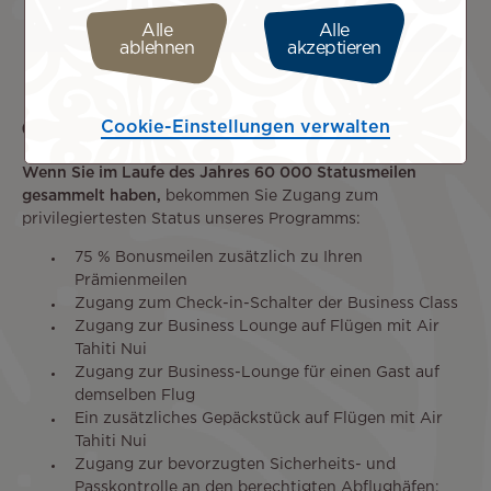
Alle
Alle
ablehnen
akzeptieren
Club Tiare GOLD
Cookie-Einstellungen verwalten
Wenn Sie im Laufe des Jahres 60 000 Statusmeilen
gesammelt haben,
bekommen Sie Zugang zum
privilegiertesten Status unseres Programms:
75 % Bonusmeilen zusätzlich zu Ihren
Prämienmeilen
Zugang zum Check-in-Schalter der Business Class
Zugang zur Business Lounge auf Flügen mit Air
Tahiti Nui
Zugang zur Business-Lounge für einen Gast auf
demselben Flug
Ein zusätzliches Gepäckstück auf Flügen mit Air
Tahiti Nui
Zugang zur bevorzugten Sicherheits- und
Passkontrolle an den berechtigten Abflughäfen: