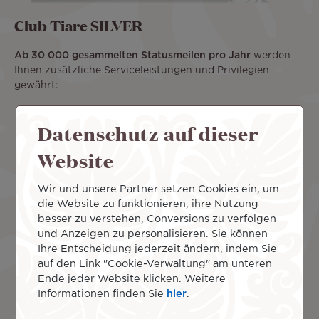
Club Tiare SILVER
Ab 30 000 gesammelten Statusmeilen pro Jahr
werden
Ihnen zusätzliche Serviceleistungen und Privilegien
gewährt:
50 % Bonusmeilen auf anrechenbare Reisen
Datenschutz auf dieser
Zugang zum Check-in-Schalter der Business Class
Ein zusätzliches Gepäckstück auf Flügen mit Air
Website
Tahiti Nui
Eine eigens hierfür vorgesehene Telefonleitung in
Papeete (+ 689 40 47 67 77) und Paris (+33 (0)9 71
Wir und unsere Partner setzen Cookies ein, um
07 93 75).
die Website zu funktionieren, ihre Nutzung
besser zu verstehen, Conversions zu verfolgen
und Anzeigen zu personalisieren. Sie können
Ihre Entscheidung jederzeit ändern, indem Sie
auf den Link "Cookie-Verwaltung" am unteren
Ende jeder Website klicken. Weitere
Informationen finden Sie
hier
.