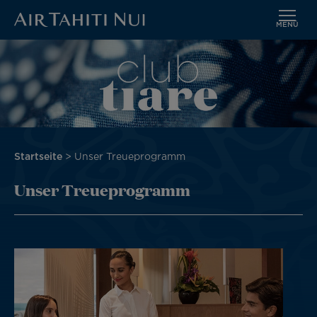
MENÜ
Zum
Bild
Hauptinhalt
wechseln
Pfadnavigation
Startseite
Unser Treueprogramm
Unser Treueprogramm