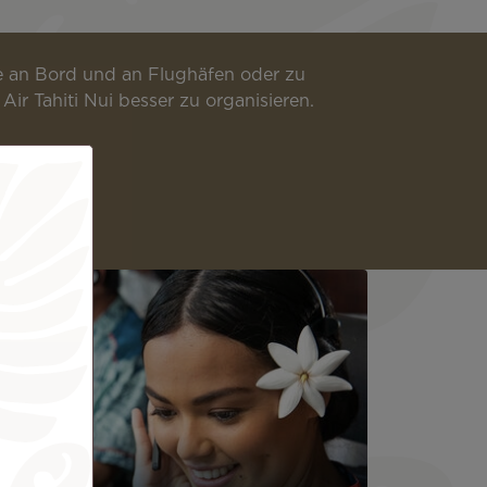
ce an Bord und an Flughäfen oder zu
ir Tahiti Nui besser zu organisieren.