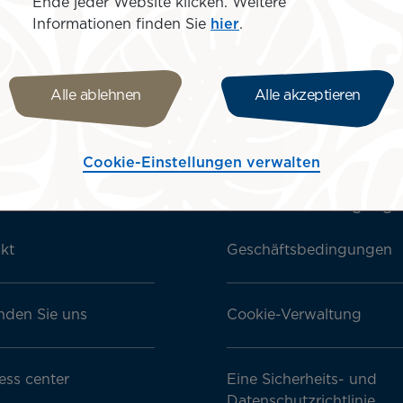
Ende jeder Website klicken. Weitere
Kontaktieren Sie uns online
F
Informationen finden Sie
hier
.
Alle ablehnen
Alle akzeptieren
Cookie-Einstellungen verwalten
l services
Geschäftsbedingung
kt
Geschäftsbedingungen
nden Sie uns
Cookie-Verwaltung
ess center
Eine Sicherheits- und
Datenschutzrichtlinie