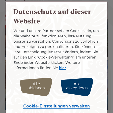
Datenschutz auf dieser
Image
Image
Website
Gourmet Passport -
Wir und unsere Partner setzen Cookies ein, um
die Website zu funktionieren, ihre Nutzung
A guide for gourmet,
AOA Polynesian
besser zu verstehen, Conversions zu verfolgen
cultural and leisure
Forests - Outdoor
und Anzeigen zu personalisieren. Sie können
discoveries
Activities
Ihre Entscheidung jederzeit ändern, indem Sie
auf den Link "Cookie-Verwaltung" am unteren
Image
Ende jeder Website klicken. Weitere
Image
Informationen finden Sie
hier
.
Alle
Alle
ablehnen
akzeptieren
Manava Beach
Hotel Reva Tahiti -
Resort & Spa Moorea
Accommodation
- Accommodation
Cookie-Einstellungen verwalten