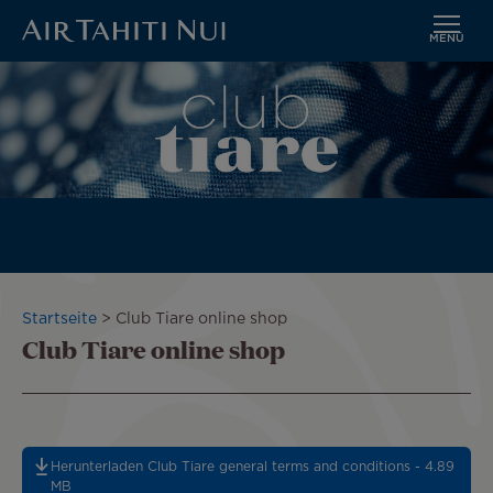
MENÜ
Zum
Bild
Hauptinhalt
wechseln
Pfadnavigation
Startseite
Club Tiare online shop
Club Tiare online shop
Herunterladen Club Tiare general terms and conditions - 4.89
MB