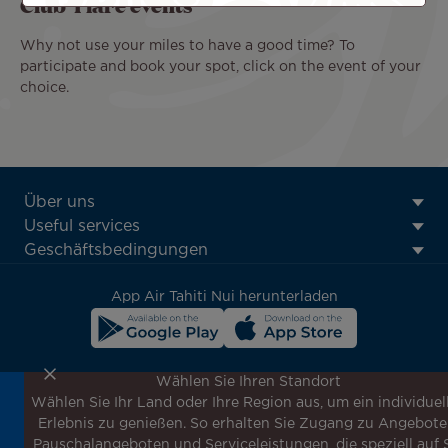
Club Tiare events
Why not use your miles to have a good time? To
participate and book your spot, click on the event of your
choice.
ATN:
Über uns
Footer
Useful services
menu
Geschäftsbedingungen
block
App Air Tahiti Nui herunterladen
Wählen Sie Ihren Standort
Wählen Sie Ihr Land oder Ihre Region aus, um ein individuel
Melden Sie sich für unseren Newsletter an, um die
Erlebnis zu genießen. So erhalten Sie Zugang zu Angebote
neuesten Nachrichten zu erhalten!
Pauschalangeboten und Serviceleistungen, die speziell auf 