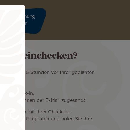
nline einchecken?
hen 24 und 5 Stunden vor Ihrer geplanten
aten an
nline-Check-in,
gung wird Ihnen per E-Mail zugesandt.
ie sich nun mit Ihrer Check-in-
chalter am Flughafen und holen Sie Ihre
en ab.