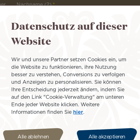
mer
Nachname
(?)
Datenschutz auf dieser
Website
Wie kann ich o
Wir und unsere Partner setzen Cookies ein, um
die Website zu funktionieren, ihre Nutzung
besser zu verstehen, Conversions zu verfolgen
Melden Sie sich zwisc
und Anzeigen zu personalisieren. Sie können
Abflugzeit an.
Ihre Entscheidung jederzeit ändern, indem Sie
Geben Sie Ihre Reised
auf den Link "Cookie-Verwaltung" am unteren
Bestätigen Sie Ihren O
Ende jeder Website klicken. Weitere
Ihre Check-in-Bestäti
Informationen finden Sie
hier
.
So einfach geht’s! Begeben S
Bestätigung zum Check-in-S
Bordkarte direkt am Flughaf
Alle ablehnen
Alle akzeptieren