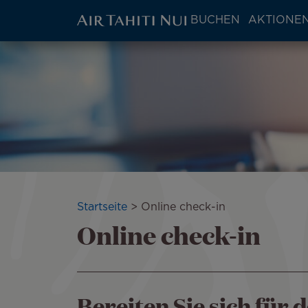
ATN:
BUCHEN
AKTIONEN
Main
menu
Zum
Bild
block
Hauptinhalt
wechseln
Pfadnavigation
Startseite
Online check-in
Online check-in
Bereiten Sie sich für 