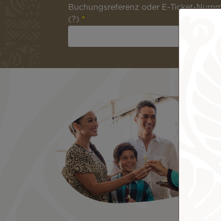
Buchungsreferenz oder E-Ticket-Num
(?)