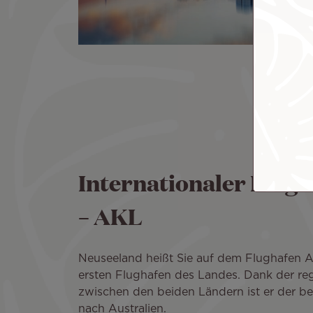
Internationaler Flug
– AKL
Neuseeland heißt Sie auf dem Flughafen 
ersten Flughafen des Landes. Dank der r
zwischen den beiden Ländern ist er der be
nach Australien.