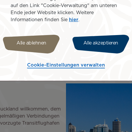
Frankreichs.
auf den Link "Cookie-Verwaltung" am unteren
Ende jeder Website klicken. Weitere
Die Flüge von Air Tahiti Nu
Informationen finden Sie
hier
.
vom Terminal 2D. Berechtig
Lounge“, die sich in Termina
Alle ablehnen
Alle akzeptieren
Mehr erfahren
Cookie-Einstellungen verwalten
hafen Auckland
Auckland willkommen, dem
egelmäßigen Verbindungen
vorzugte Transitflughafen