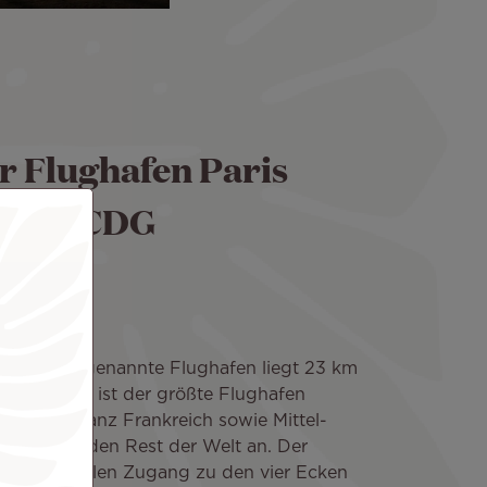
r Flughafen Paris
lle – CDG
de Gaulle" genannte Flughafen liegt 23 km
on Paris. Er ist der größte Flughafen
sflüge in ganz Frankreich sowie Mittel-
uropa und den Rest der Welt an. Der
dem schnellen Zugang zu den vier Ecken