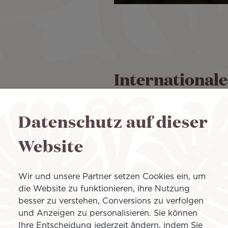
Internationale
Charles de Gau
Datenschutz auf dieser
CDG
Website
Der auch "Roissy – Charles 
Wir und unsere Partner setzen Cookies ein, um
(ca. 14 Meilen) nordöstlich v
die Website zu funktionieren, ihre Nutzung
Frankreichs. Er bietet Inland
besser zu verstehen, Conversions zu verfolgen
und Langstreckenflüge in E
und Anzeigen zu personalisieren. Sie können
SNCF-Bahnhof bietet außer
Ihre Entscheidung jederzeit ändern, indem Sie