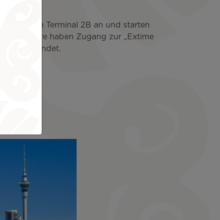
i kommen im Terminal 2B an und starten
te Passagiere haben Zugang zur „Extime
l 2B/D befindet.