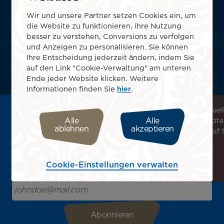
ATN:
Über uns
Wir und unsere Partner setzen Cookies ein, um
Footer
Useful services
die Website zu funktionieren, ihre Nutzung
menu
Geschäftsbedingungen
besser zu verstehen, Conversions zu verfolgen
block
und Anzeigen zu personalisieren. Sie können
Ihre Entscheidung jederzeit ändern, indem Sie
App Air Tahiti Nui herunterladen
auf den Link "Cookie-Verwaltung" am unteren
Ende jeder Website klicken. Weitere
Informationen finden Sie
hier
.
Wählen Sie Ihren Standort
Wählen Sie Ihr Land oder Ihre Region aus, um ein individuel
Melden Sie sich für unseren Newsletter an, um die
Alle
Alle
Erlebnis zu genießen. So erhalten Sie Zugang zu Angebote
neuesten Nachrichten zu erhalten!
ablehnen
akzeptieren
Pauschalangeboten und Serviceleistungen, die speziell auf 
Erhalten Sie unsere verschiedenen Sonderangebote und
zugeschnitten sind.
Aktionen vor allen anderen, entdecken Sie unsere
Reiseziele und lassen Sie sich für Ihre nächste Reise
Cookie-Einstellungen verwalten
inspirieren!
Bitte geben Sie hier Ihre E-Mail-Adresse ein