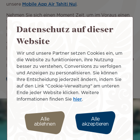
unsere
Mobile App Air Tahiti Nui
.
Nehmen Sie sich einen Moment Zeit, um im Voraus einen
Sitz zu wählen, besuchen Sie unsere Lounges mit dem
Datenschutz auf dieser
Lounge Pass Air Tahiti Nui oder erwerben Sie einen
Priority Pass für sich selbst und Ihre Reisegefährten. Vom
Website
Abflug bis zur Ankunft sorgen wir dafür, dass jeder
Moment Ihrer Reise einzigartig ist.
Wir und unsere Partner setzen Cookies ein, um
Entdecken Sie alle unsere Serviceleistungen A la Carte, um
die Website zu funktionieren, ihre Nutzung
Ihre Reise individuell zu gestalten.
besser zu verstehen, Conversions zu verfolgen
und Anzeigen zu personalisieren. Sie können
Ihre Entscheidung jederzeit ändern, indem Sie
Entdecken
auf den Link "Cookie-Verwaltung" am unteren
Ende jeder Website klicken. Weitere
Informationen finden Sie
hier
.
Bild
Alle
Alle
ablehnen
akzeptieren