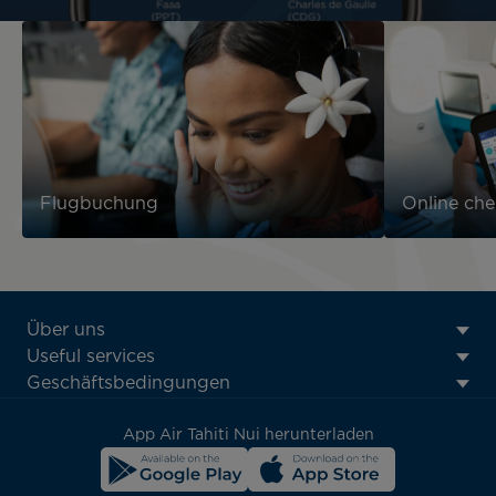
Flugbuchung
Online che
ATN:
Über uns
Footer
Useful services
menu
Geschäftsbedingungen
block
App Air Tahiti Nui herunterladen