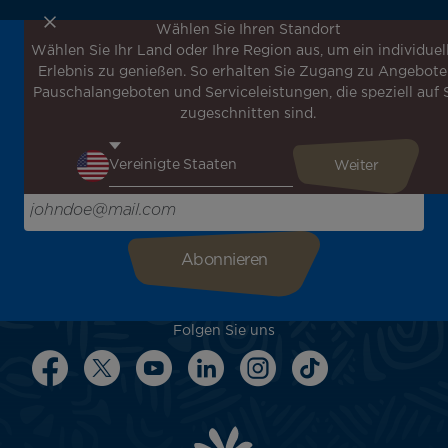
Wählen Sie Ihren Standort
Wählen Sie Ihr Land oder Ihre Region aus, um ein individuel
Melden Sie sich für unseren Newsletter an, um die
Erlebnis zu genießen. So erhalten Sie Zugang zu Angebote
neuesten Nachrichten zu erhalten!
Pauschalangeboten und Serviceleistungen, die speziell auf 
Erhalten Sie unsere verschiedenen Sonderangebote und
zugeschnitten sind.
Aktionen vor allen anderen, entdecken Sie unsere
Reiseziele und lassen Sie sich für Ihre nächste Reise
inspirieren!
Bitte geben Sie hier Ihre E-Mail-Adresse ein
Folgen Sie uns