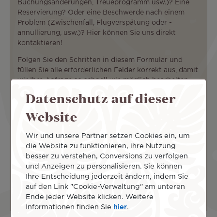
Buchungsänderungen, Treueprogramm usw.)? Eine
Reservierung? Oder eine Beschwerde nach einem
Problem (Zwischenfall, Flugverspätung oder -
annullierung, usw.)? Hier können Sie uns direkt
kontaktieren!
Folgen Sie den Schritten in diesem Formular und
füllen Sie alle erforderlichen Felder korrekt aus, damit
wir Ihre Anfrage so schnell wie möglich bearbeiten
können.
Datenschutz auf dieser
Die mit einem (
*
) gekennzeichneten Felder sind
Website
Pflichtfelder.
Wir und unsere Partner setzen Cookies ein, um
die Website zu funktionieren, ihre Nutzung
Schritt: 1
Schritt: 2
Übersicht
besser zu verstehen, Conversions zu verfolgen
Schritt 1: Ihre Anfrage
und Anzeigen zu personalisieren. Sie können
Ihre Entscheidung jederzeit ändern, indem Sie
Was ist der Zweck Ihrer Anfrage?
auf den Link "Cookie-Verwaltung" am unteren
Ende jeder Website klicken. Weitere
Informationen finden Sie
hier
.