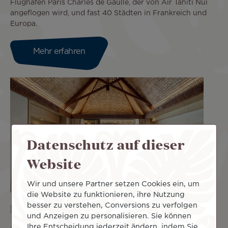
Flughafen Paris Charles de Gaulle, der von Air Tahiti Nui
angeflogen wird, und fast 40 Städten in Frankreich und
Europa.
Mehr erfahren
Datenschutz auf dieser
Website
Wir und unsere Partner setzen Cookies ein, um
die Website zu funktionieren, ihre Nutzung
Ihre Unterkunft mit wenigen Klicks
besser zu verstehen, Conversions zu verfolgen
und Anzeigen zu personalisieren. Sie können
Ihre Entscheidung jederzeit ändern, indem Sie