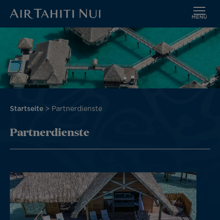
MENÜ
Zum
Hauptinhalt
wechseln
Pfadnavigation
Startseite
Partnerdienste
Partnerdienste