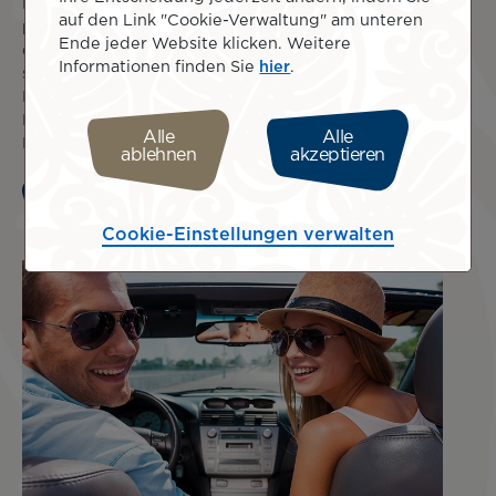
Buchen Sie Ihre Unterkunft mit Air Tahiti Nui und
auf den Link "Cookie-Verwaltung" am unteren
profitieren Sie von einer großen Auswahl an Angeboten,
Ende jeder Website klicken. Weitere
die auf Ihr Budget und Ihre Bedürfnisse zugeschnitten
Informationen finden Sie
hier
.
sind. Reisen Sie demnächst mit Air Tahiti Nui ab Paris?
Profitieren Sie von einem exklusiven Rabatt auf Ihre
Buchung im Mercure Paris CDG Airport & Convention
Alle
Alle
Hotel.
ablehnen
akzeptieren
Mehr erfahren
Cookie-Einstellungen verwalten