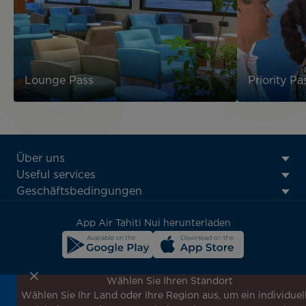
Lounge Pass
Priority Pa
ATN:
Über uns
Footer
Useful services
menu
Geschäftsbedingungen
block
App Air Tahiti Nui herunterladen
Wählen Sie Ihren Standort
Wählen Sie Ihr Land oder Ihre Region aus, um ein individuel
Melden Sie sich für unseren Newsletter an, um die