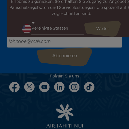
Erlebnis zu genießen. So erhalten Sie Zugang zu Angebote
neuesten Nachrichten zu erhalten!
Pauschalangeboten und Serviceleistungen, die speziell auf 
Erhalten Sie unsere verschiedenen Sonderangebote und
zugeschnitten sind.
Aktionen vor allen anderen, entdecken Sie unsere
Reiseziele und lassen Sie sich für Ihre nächste Reise
inspirieren!
Bitte geben Sie hier Ihre E-Mail-Adresse ein
Folgen Sie uns