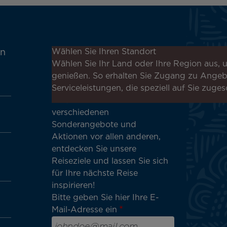
Melden Sie sich für unseren
Wählen Sie Ihren Standort
en
Newsletter an, um die
Wählen Sie Ihr Land oder Ihre Region aus, u
neuesten Nachrichten zu
genießen. So erhalten Sie Zugang zu Ange
erhalten!
Serviceleistungen, die speziell auf Sie zuges
Erhalten Sie unsere
verschiedenen
Sonderangebote und
Aktionen vor allen anderen,
entdecken Sie unsere
Reiseziele und lassen Sie sich
für Ihre nächste Reise
inspirieren!
Bitte geben Sie hier Ihre E-
Mail-Adresse ein