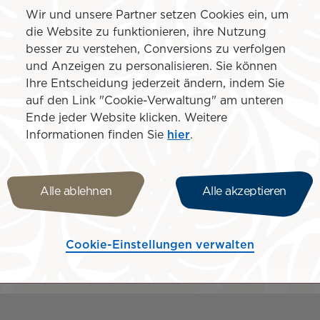
Wir und unsere Partner setzen Cookies ein, um
die Website zu funktionieren, ihre Nutzung
besser zu verstehen, Conversions zu verfolgen
Buchen Sie Ihr Auto o
und Anzeigen zu personalisieren. Sie können
 Hotel buchen
Ihren Transfer
Ihre Entscheidung jederzeit ändern, indem Sie
auf den Link "Cookie-Verwaltung" am unteren
Ende jeder Website klicken. Weitere
uggesellschaft mit polynesisc
Informationen finden Sie
hier
.
iti mit dem Rest der Welt verb
Alle ablehnen
Alle akzeptieren
nete Airline, die
Direktflüge
nach Tahiti von Paris, Los A
Cookie-Einstellungen verwalten
 hochwertigen Service und eine Reise nach Tahiti und zu d
d Rückflugtarife
, inklusive Freigepäck, Mahlzeiten und S