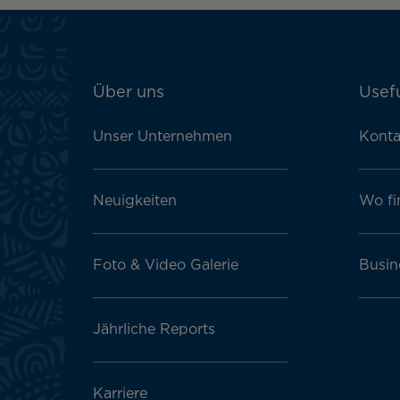
ATN:
Über uns
Usefu
Footer
menu
Unser Unternehmen
Konta
block
Neuigkeiten
Wo fi
Foto & Video Galerie
Busin
Jährliche Reports
Karriere