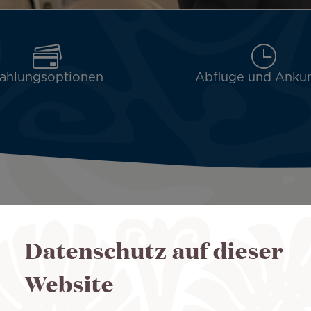
ahlungsoptionen
Abfluge und Anku
erfekten Ergänzung zu Ihrer 
Datenschutz auf dieser
Website