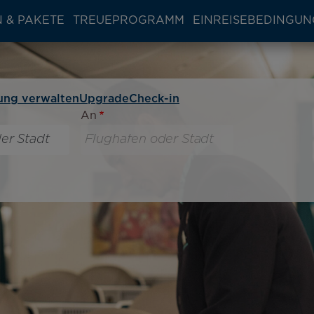
 & PAKETE
TREUEPROGRAMM
EINREISEBEDINGU
ung verwalten
Upgrade
Check-in
An