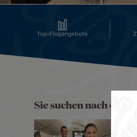
Top-Flugangebote
Z
Sie suchen nach der p