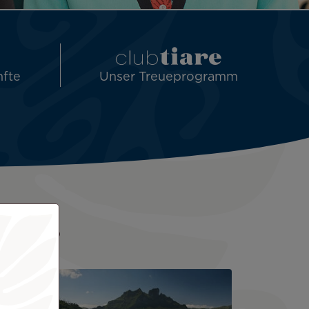
nfte
Unser Treueprogramm
Reise?