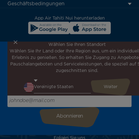
menu
Geschäftsbedingungen
block
App Air Tahiti Nui herunterladen
Wählen Sie Ihren Standort
Wählen Sie Ihr Land oder Ihre Region aus, um ein individuel
Melden Sie sich für unseren Newsletter an, um die
Erlebnis zu genießen. So erhalten Sie Zugang zu Angebote
neuesten Nachrichten zu erhalten!
Pauschalangeboten und Serviceleistungen, die speziell auf 
Erhalten Sie unsere verschiedenen Sonderangebote und
zugeschnitten sind.
Aktionen vor allen anderen, entdecken Sie unsere
Reiseziele und lassen Sie sich für Ihre nächste Reise
inspirieren!
Bitte geben Sie hier Ihre E-Mail-Adresse ein
Folgen Sie uns