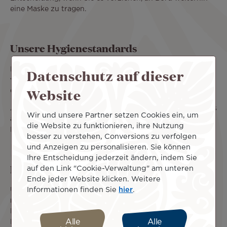
eine Maske zu tragen.
Unsere Hygienestandards
Die Reinigung und Desinfektion unserer Flugzeuge wird
Datenschutz auf dieser
vor jedem Abflug von unseren Dienstleistern
Website
durchgeführt.
Auch während des Fluges sorgen unsere Crews dafür, dass
Wir und unsere Partner setzen Cookies ein, um
alle Gemeinschaftsbereiche mit einem speziellen
die Website zu funktionieren, ihre Nutzung
Desinfektionsmittel gereinigt werden.
besser zu verstehen, Conversions zu verfolgen
und Anzeigen zu personalisieren. Sie können
Ihre Entscheidung jederzeit ändern, indem Sie
Filterung der Kabinenluft
auf den Link "Cookie-Verwaltung" am unteren
Ende jeder Website klicken. Weitere
Informationen finden Sie
hier
.
Unsere 787-9 Dreamliner der neuesten Generation sind
mit einem leistungsstarken Luftfiltersystem ausgestattet.
Der Luftstrom in der Kabine zirkuliert nicht von einer
Alle
Alle
Reihe zur anderen, und die Luft wird alle 2 bis 3 Minuten