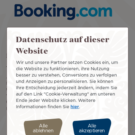
Datenschutz auf dieser
Website
Buchen Sie aus einer großen Auswahl an
Angeboten
Wir und unsere Partner setzen Cookies ein, um
die Website zu funktionieren, ihre Nutzung
besser zu verstehen, Conversions zu verfolgen
Air Tahiti Nui hat eine Partnerschaftsvereinbarung mit
und Anzeigen zu personalisieren. Sie können
Booking.com getroffen, um Ihnen die beste Auswahl an
Ihre Entscheidung jederzeit ändern, indem Sie
Unterkünften an allen unseren Reisezielen zu bieten.
auf den Link "Cookie-Verwaltung" am unteren
Wählen Sie den idealen Ort und buchen Sie Ihre
Ende jeder Website klicken. Weitere
Unterkunft zum besten Preis online. Mit Air Tahiti Nui und
Informationen finden Sie
hier
.
Booking.com war das Reisen noch nie so einfach!
Saperne di più
Alle
Alle
ablehnen
akzeptieren