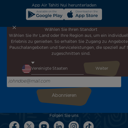
App Air Tahiti Nui herunterladen
Wählen Sie Ihren Standort
Wählen Sie Ihr Land oder Ihre Region aus, um ein individuel
Melden Sie sich für unseren Newsletter an, um die
Erlebnis zu genießen. So erhalten Sie Zugang zu Angebote
neuesten Nachrichten zu erhalten!
Pauschalangeboten und Serviceleistungen, die speziell auf 
Erhalten Sie unsere verschiedenen Sonderangebote und
zugeschnitten sind.
Aktionen vor allen anderen, entdecken Sie unsere
Reiseziele und lassen Sie sich für Ihre nächste Reise
inspirieren!
Bitte geben Sie hier Ihre E-Mail-Adresse ein
Folgen Sie uns