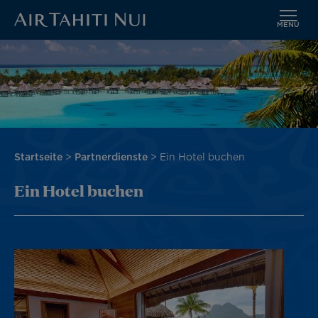
MENÜ
Zum
Bild
Hauptinhalt
wechseln
Pfadnavigation
Startseite
Partnerdienste
Ein Hotel buchen
Ein Hotel buchen